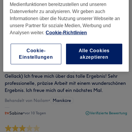
Medienfunktionen bereitzustellen und unseren
Datenverkehr zu analysieren. Wir geben auch
Informationen über die Nutzung unserer Webseite an
Freundlich und kompetent! Gern wieder
unsere Partner für soziale Medien, Werbung und
Behandelt von Nailam
•
Pediküre
Analysen weiter.
Cookie-Richtlinien
Lina
•
vor 8 Tagen
Verifizierte Bewertung
Cookie-
Alle Cookies
Einstellungen
akzeptieren
Vielen Dank für die schönen Nägel! ( Maniküre mit
Gellack) Ich freue mich über das tolle Ergebnis! Sehr
professionelle, präzise Arbeit mit einem wunderschönen
Ergebnis. Ich freue mich auf ein nächstes Mal.
Behandelt von Nailam
•
Maniküre
Sabine
•
vor 10 Tagen
Verifizierte Bewertung