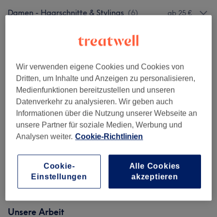
Damen - Haarschnitte & Stylings
(
6
)
ab 25 €
Färben
(
6
)
ab 50 €
Herren
(
6
)
ab 15 €
Wir verwenden eigene Cookies und Cookies von
Dritten, um Inhalte und Anzeigen zu personalisieren,
Damen - Farbe & Coloration
(
1
)
0,50 €
Medienfunktionen bereitzustellen und unseren
Datenverkehr zu analysieren. Wir geben auch
Haarverlängerung
(
2
)
ab 8 €
Informationen über die Nutzung unserer Webseite an
unsere Partner für soziale Medien, Werbung und
Haarkuren & Pflege
(
2
)
5 €
Analysen weiter.
Cookie-Richtlinien
Herren - Haarschnitte & Stylings
(
7
)
ab 15 €
Cookie-
Alle Cookies
Einstellungen
akzeptieren
Herren - Farbe & Grauhaarkaschierung
(
1
)
60 €
Unsere Arbeit