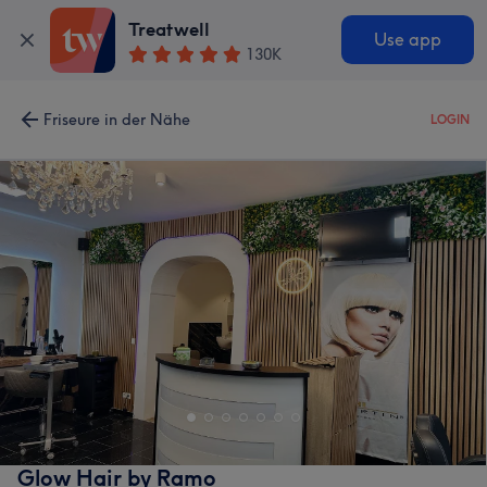
Treatwell
Use app
130K
Friseure in der Nähe
LOGIN
Glow Hair by Ramo