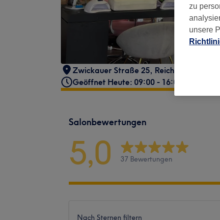
zu perso
analysie
unsere P
Richtlin
Zwickauer Straße 25
,
Reichenbach
,
08
Geöffnet Heute: 09:00 - 16:00
Salonbewertungen
5,0
37 Bewertungen
Nach Sternen filtern