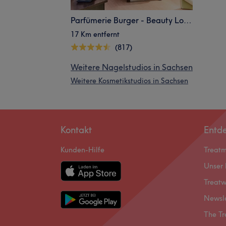
Parfümerie Burger - Beauty Lounge
17 Km entfernt
(817)
Weitere Nagelstudios in Sachsen
Weitere Kosmetikstudios in Sachsen
Kontakt
Entd
Kunden-Hilfe
Treat
Unser 
Treatw
Newsl
The Tr