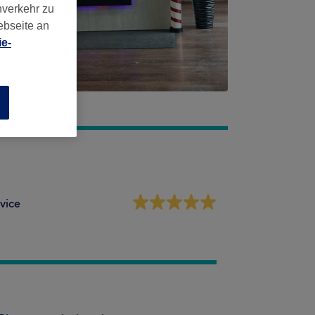
nverkehr zu
ebseite an
e-
n
vice