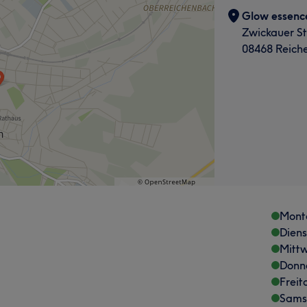
Glow essen
Zwickauer S
08468 Reich
Mont
Dien
Mitt
Donn
Freit
Sams