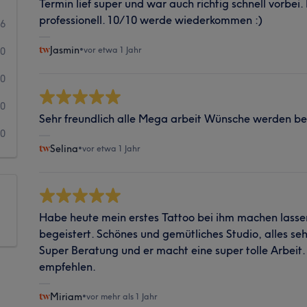
Termin lief super und war auch richtig schnell vorbei.
professionell. 10/10 werde wiederkommen :)
26
Jasmin
•
vor etwa 1 Jahr
0
0
0
Sehr freundlich alle Mega arbeit Wünsche werden be
0
Selina
•
vor etwa 1 Jahr
Habe heute mein erstes Tattoo bei ihm machen lasse
begeistert. Schönes und gemütliches Studio, alles seh
Super Beratung und er macht eine super tolle Arbeit.
empfehlen.
Miriam
•
vor mehr als 1 Jahr