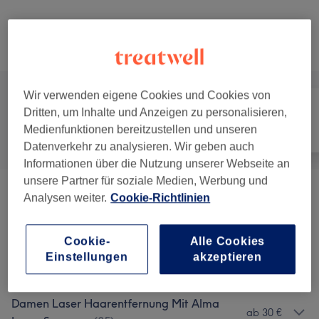
Nicht gefunden wonach du gesucht hast?
Alle Services
Wir verwenden eigene Cookies und Cookies von
Dritten, um Inhalte und Anzeigen zu personalisieren,
Medienfunktionen bereitzustellen und unseren
Alle
Haarentfernung
Gesicht
Datenverkehr zu analysieren. Wir geben auch
Informationen über die Nutzung unserer Webseite an
unsere Partner für soziale Medien, Werbung und
Damen Epilfree Dauerhafte
Analysen weiter.
Cookie-Richtlinien
ab 22 €
Haarentfernung
(
32
)
Cookie-
Alle Cookies
Herren Epilfree Dauerhafte
Einstellungen
akzeptieren
ab 25 €
Haarentfernung
(
13
)
Damen Laser Haarentfernung Mit Alma
ab 30 €