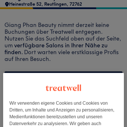
Heinestraße 52
,
Reutlingen
,
72762
Giang Phan Beauty nimmt derzeit keine
Buchungen über Treatwell entgegen.
Nutzen Sie das Suchfeld oben auf der Seite,
um
verfügbare Salons in Ihrer Nähe zu
finden.
Dort warten viele erstklassige Profis
auf Ihren Besuch.
Finde die besten Salons in deiner Nähe
Wir verwenden eigene Cookies und Cookies von
Dritten, um Inhalte und Anzeigen zu personalisieren,
Auf Treatwell finden
Medienfunktionen bereitzustellen und unseren
Datenverkehr zu analysieren. Wir geben auch