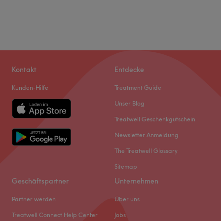
Kontakt
Entdecke
Kunden-Hilfe
Treatment Guide
Unser Blog
Treatwell Geschenkgutschein
Newsletter Anmeldung
The Treatwell Glossary
Sitemap
Geschäftspartner
Unternehmen
Partner werden
Über uns
Treatwell Connect Help Center
Jobs