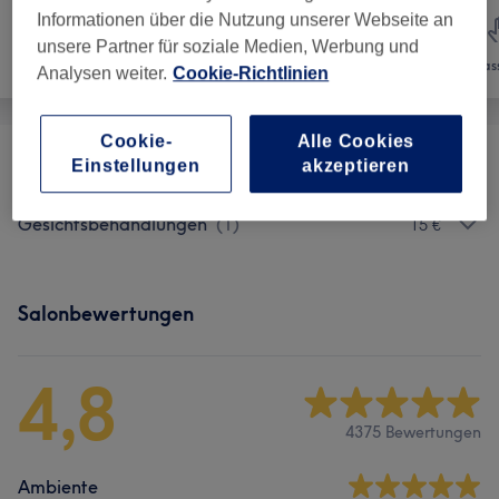
Informationen über die Nutzung unserer Webseite an
unsere Partner für soziale Medien, Werbung und
Friseur
Gesicht
Mas
Analysen weiter.
Cookie-Richtlinien
Cookie-
Alle Cookies
Einstellungen
akzeptieren
Augenbrauen & Wimpernbehandlungen
(
1
)
12 €
Gesichtsbehandlungen
(
1
)
15 €
Salonbewertungen
4,8
4375 Bewertungen
Ambiente