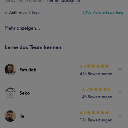
Gestylt von Fetullah
•
Herrenhaarschnitt
Achim
•
vor 6 Tagen
Verifizierte Bewertung
Mehr anzeigen...
Lerne das Team kennen
4.9
Fetullah
475 Bewertungen
Services
4.7
Seko
48 Bewertungen
Friseur
Gesicht
Massage
Services
4.8
ile
Was unsere Kunden über Fetullah sagen
124 Bewertungen
Friseur
Gesicht
Massage