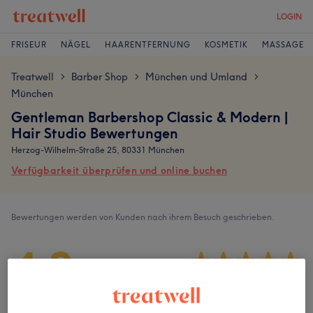
LOGIN
FRISEUR
NÄGEL
HAARENTFERNUNG
KOSMETIK
MASSAGE
Treatwell
Barber Shop
München und Umland
>
>
>
München
Gentleman Barbershop Classic & Modern |
Hair Studio Bewertungen
Herzog-Wilhelm-Straße 25, 80331 München
Verfügbarkeit überprüfen und online buchen
Bewertungen werden von Kunden nach ihrem Besuch geschrieben.
4,8
764 Bewertungen