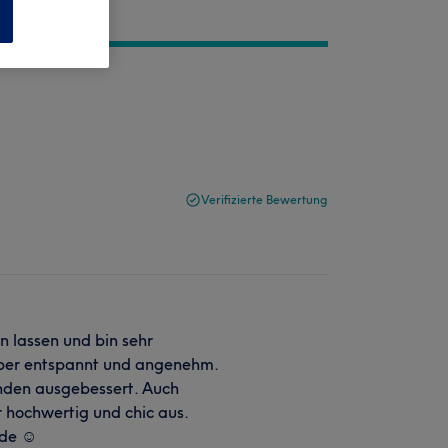
n
Verifizierte Bewertung
 lassen und bin sehr
per entspannt und angenehm.
nden ausgebessert. Auch
 hochwertig und chic aus.
de ☺️