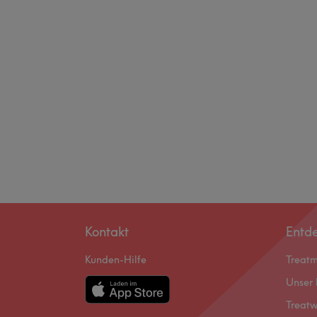
Kontakt
Entd
Kunden-Hilfe
Treat
Unser 
Treatw