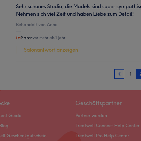
Sehr schönes Studio, die Mädels sind super sympathis
Nehmen sich viel Zeit und haben Liebe zum Detail!
Behandelt von Anne
Sara
•
vor mehr als 1 Jahr
Salonantwort anzeigen
1
1
ecke
Geschäftspartner
ment Guide
Partner werden
Blog
Treatwell Connect Help Center
ell Geschenkgutschein
Treatwell Pro Help Center