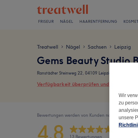
FRISEUR
NÄGEL
HAARENTFERNUNG
KOSMET
Treatwell
Nägel
Sachsen
Leipzig
>
>
>
Gems Beauty Studio 
Ranstädter Steinweg 22, 04109 Leipzig
Verfügbarkeit überprüfen und online buch
Wir verw
zu perso
analysie
Bewertungen werden von Kunden nach ihrem Besu
unsere P
4,8
Richtlin
13 Bewertungen