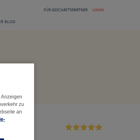
FÜR GESCHÄFTSPARTNER
LOGIN
ER BLOG
d Anzeigen
nverkehr zu
ebseite an
e-
rvice