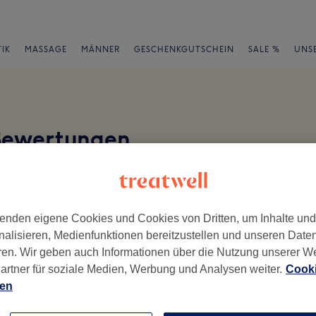
IK
MASSAGE
MÄNNER
GESCHENKGUTSCHEIN
SALE %
UNS
Bewertungen
en
enden eigene Cookies und Cookies von Dritten, um Inhalte un
nalisieren, Medienfunktionen bereitzustellen und unseren Date
ren. Wir geben auch Informationen über die Nutzung unserer W
ch geschrieben.
artner für soziale Medien, Werbung und Analysen weiter.
Cooki
ien
Ambiente
Se