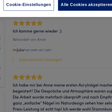
Sauberkeit
Cookie-Einstellungen
Alle Cookies akzeptiere
Ich komme gerne wieder :)
8
Behandelt von Anne
0
Julia
•
vor mehr als 1 Jahr
1
Salonantwort anzeigen
0
0
Ich habe mir bei Anne meine ersten Acrylnägel machen
begeistert! Die Gespräche und Atmosphäre waren su
Die Arbeit wurde mehrfach überprüft und nach Empfi
ganz „einfache“ Nägel im Naturdesign sehen hier sehr
Preis-Leistung ist echt top! Ich werde wohl Stammkun