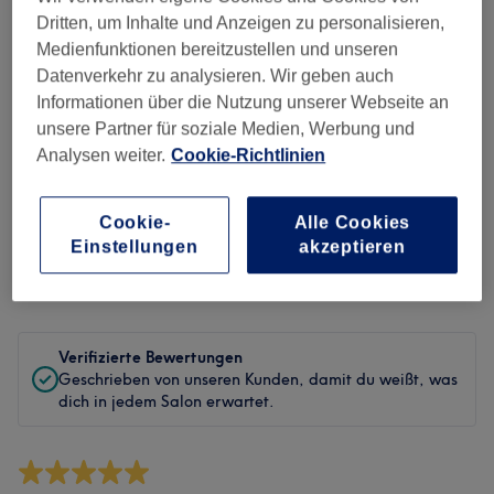
Sauberkeit
Dritten, um Inhalte und Anzeigen zu personalisieren,
Medienfunktionen bereitzustellen und unseren
Service
Datenverkehr zu analysieren. Wir geben auch
Informationen über die Nutzung unserer Webseite an
unsere Partner für soziale Medien, Werbung und
Analysen weiter.
Cookie-Richtlinien
Bewertungen filtern
Cookie-
Alle Cookies
Behandlung
Alle Bewertungen
Einstellungen
akzeptieren
Bewertung
Nach Sternen filtern
Verifizierte Bewertungen
Geschrieben von unseren Kunden, damit du weißt, was
dich in jedem Salon erwartet.