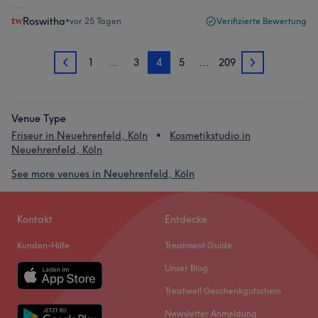
Roswitha
•
vor 25 Tagen
Verifizierte Bewertung
1
…
3
4
5
…
209
3
5
Venue Type
Friseur in Neuehrenfeld, Köln
Kosmetikstudio in
Neuehrenfeld, Köln
See more venues in Neuehrenfeld, Köln
Kontakt
Entdecke
Kunden-Hilfe
Treatment Guide
Unser Blog
Treatwell Geschenkgutschein
Newsletter Anmeldung