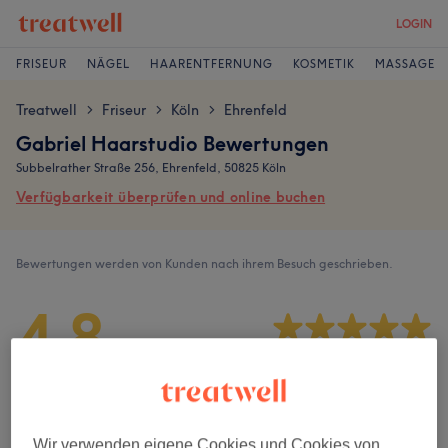
LOGIN
FRISEUR
NÄGEL
HAARENTFERNUNG
KOSMETIK
MASSAGE
Treatwell
Friseur
Köln
Ehrenfeld
>
>
>
Gabriel Haarstudio Bewertungen
Subbelrather Straße 256, Ehrenfeld, 50825 Köln
Verfügbarkeit überprüfen und online buchen
Bewertungen werden von Kunden nach ihrem Besuch geschrieben.
4,8
1500 Bewertungen
Ambiente
Wir verwenden eigene Cookies und Cookies von