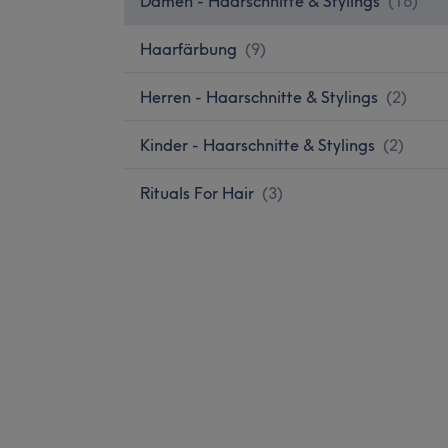
Damen - Haarschnitte & Stylings
(
16
)
Haarfärbung
(
9
)
Herren - Haarschnitte & Stylings
(
2
)
Kinder - Haarschnitte & Stylings
(
2
)
Rituals For Hair
(
3
)