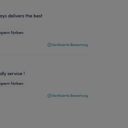
ys delivers the best
pern färben
Verifizierte Bewertung
ly service !
pern färben
Verifizierte Bewertung