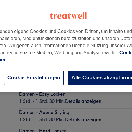
enden eigene Cookies und Cookies von Dritten, um Inhalte un
nalisieren, Medienfunktionen bereitzustellen und unseren Date
tend
,
Erreichbar über Gärtnerweg 2
,
Frankfurt am Main
,
6
ren. Wir geben auch Informationen über die Nutzung unserer W
artner für soziale Medien, Werbung und Analysen weiter.
Cooki
ien
Damen - Blow dry (Föhnen mit Bürste)
Cookie-Einstellungen
Alle Cookies akzeptiere
50 Min. - 1 Std. 30 Min.
Details anzeigen
Damen - Easy Locken
1 Std. - 1 Std. 30 Min.
Details anzeigen
Damen - Abend Styling
1 Std. - 1 Std. 30 Min.
Details anzeigen
Damen - Hard Locken