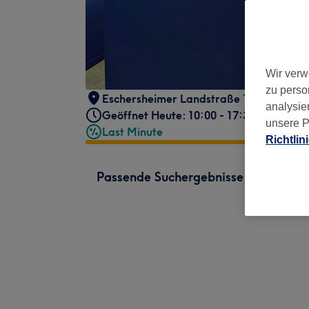
Wir verw
zu perso
Eschersheimer Landstraße 19-21,
,
Wes
analysie
Geöffnet Heute: 10:00 - 17:30
unsere P
Last Minute
Richtlin
Passende Suchergebnisse