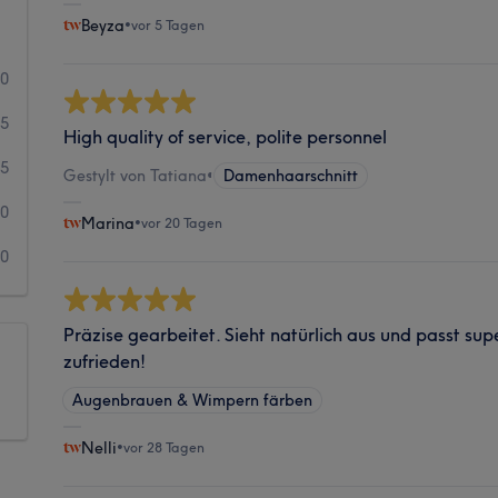
Beyza
•
vor 5 Tagen
80
15
High quality of service, polite personnel
5
Gestylt von Tatiana
•
Damenhaarschnitt
0
Marina
•
vor 20 Tagen
0
Präzise gearbeitet. Sieht natürlich aus und passt su
zufrieden!
Augenbrauen & Wimpern färben
Nelli
•
vor 28 Tagen