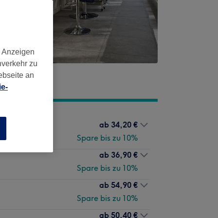
d Anzeigen
nverkehr zu
0322
ebseite an
e-
ab
34,20 €
n
Spare bis zu 10%
ab
36,90 €
Spare bis zu 10%
ab
54,90 €
Spare bis zu 10%
ab
50,40 €