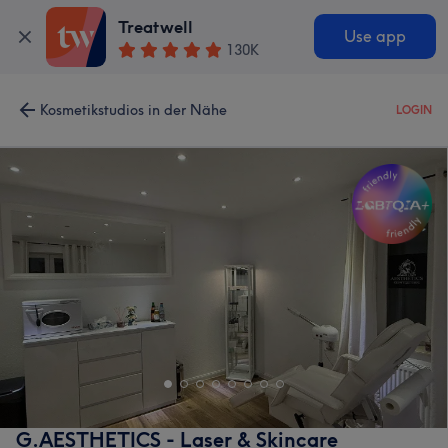
Treatwell
Use app
130K
Kosmetikstudios in der Nähe
LOGIN
G.AESTHETICS - Laser & Skincare