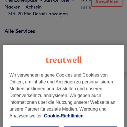
Kleinzonenpaket - Bartkonturen +
Auswählen
Nacken + Achseln
141 €
1 Std. 20 Min.
Details anzeigen
Alle Services
Alle
Haarentfernung
Gesicht
Wir verwenden eigene Cookies und Cookies von
Dritten, um Inhalte und Anzeigen zu personalisieren,
Medienfunktionen bereitzustellen und unseren
Laser-Check
(
1
)
25 €
Datenverkehr zu analysieren. Wir geben auch
Informationen über die Nutzung unserer Webseite an
Laserhaarentfernung - Frauen
(
7
)
ab 26 €
unsere Partner für soziale Medien, Werbung und
Analysen weiter.
Cookie-Richtlinien
Laserhaarentfernung - Männer
(
8
)
ab 44 €