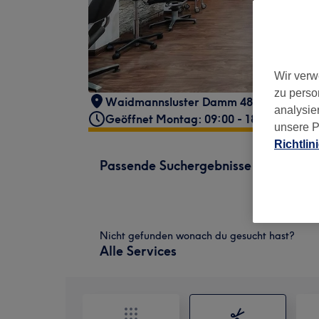
Wir verw
zu perso
Waidmannsluster Damm 48, 13509 Berli
analysie
Geöffnet Montag: 09:00 - 18:30
unsere P
Richtlin
Passende Suchergebnisse
Nicht gefunden wonach du gesucht hast?
Alle Services