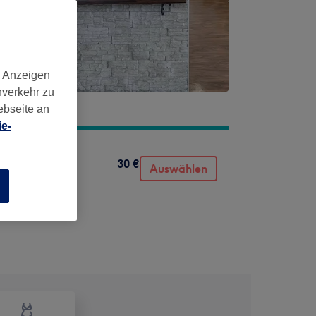
d Anzeigen
nverkehr zu
ebseite an
e-
30 €
Auswählen
n