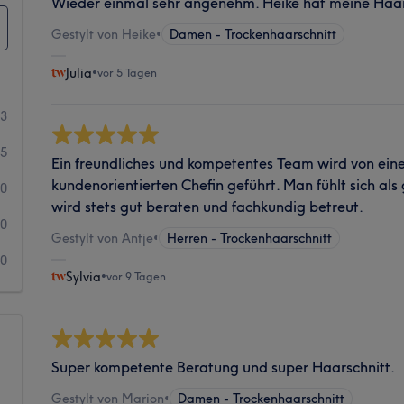
Wieder einmal sehr angenehm. Heike hat meine Haar
Gestylt von Heike
•
Damen - Trockenhaarschnitt
Julia
•
vor 5 Tagen
13
25
Ein freundliches und kompetentes Team wird von eine
kundenorientierten Chefin geführt. Man fühlt sich al
0
wird stets gut beraten und fachkundig betreut.
0
Gestylt von Antje
•
Herren - Trockenhaarschnitt
0
Sylvia
•
vor 9 Tagen
Super kompetente Beratung und super Haarschnitt.
Gestylt von Marion
•
Damen - Trockenhaarschnitt