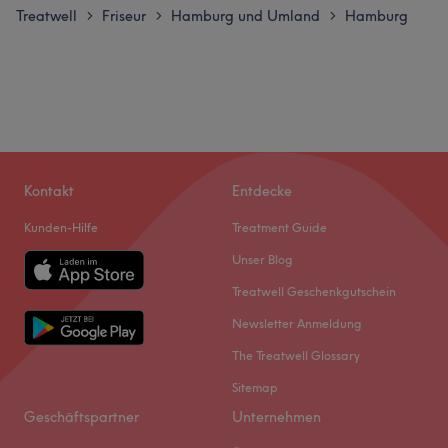
Treatwell
Friseur
Hamburg und Umland
Hamburg
>
>
>
Kontakt
Entdecke
Kunden-Hilfe
Treatment Guide
Unser Blog
Treatwell Geschenkgutschein
Newsletter Anmeldung
The Treatwell Glossary
Sitemap
Geschäftspartner
Unternehmen