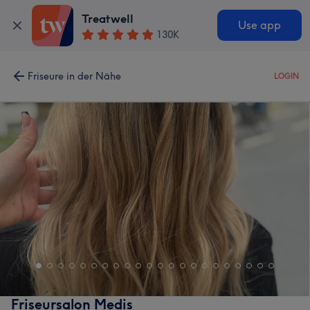
Treatwell
Use app
130K
Friseure in der Nähe
LOGIN
Friseursalon Medis