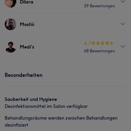
Dilara
29 Bewertungen
Friseur
Services
Mostiii
Friseur
Services
4.7
Medi's
68 Bewertungen
Friseur
Services
Besonderheiten
Friseur
Gesicht
Was unsere Kunden über Medi's sagen
Sauberkeit und Hygiene
Desinfektionsmittel im Salon verfügbar
Professionell
9
Freundlich
6
Aufmerksam
6
Behandlungsräume werden zwischen Behandlungen
desinfiziert