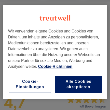
Damen - Haarschnitte & Stylings
(
6
)
ab 34 €
Damen - Farbe & Coloration
(
4
)
ab 39 €
Wir verwenden eigene Cookies und Cookies von
Haarkuren & Pflege
(
1
)
9 €
Dritten, um Inhalte und Anzeigen zu personalisieren,
Medienfunktionen bereitzustellen und unseren
Herren - Haarschnitte & Stylings
(
6
)
ab 15 €
Datenverkehr zu analysieren. Wir geben auch
Informationen über die Nutzung unserer Webseite an
Kinder - Haarschnitte & Stylings
(
1
)
ab 17 €
unsere Partner für soziale Medien, Werbung und
Analysen weiter.
Cookie-Richtlinien
Salonbewertungen
Cookie-
Alle Cookies
Einstellungen
akzeptieren
4,7
160 Bewertungen