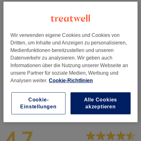
Herren - Haarschnitte & Stylings
(
4
)
ab 15 €
Kinder - Haarschnitte & Stylings
(
2
)
ab 25 €
Wir verwenden eigene Cookies und Cookies von
Damen - Haarschnitte & Stylings
(
3
)
ab 35 €
Dritten, um Inhalte und Anzeigen zu personalisieren,
Medienfunktionen bereitzustellen und unseren
Haarkuren & Pflege
(
2
)
ab 5 €
Datenverkehr zu analysieren. Wir geben auch
Informationen über die Nutzung unserer Webseite an
Damen - Farbe & Coloration
(
6
)
ab 52 €
unsere Partner für soziale Medien, Werbung und
Analysen weiter.
Cookie-Richtlinien
Haarverlängerung
(
1
)
35 €
Cookie-
Alle Cookies
Einstellungen
akzeptieren
Salonbewertungen
4,7