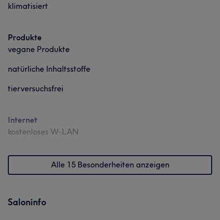
klimatisiert
sehen will, muss den Regen in Kauf nehmen.“
Friseur
Massage
Services
Produkte
vegane Produkte
Friseur
Massage
natürliche Inhaltsstoffe
tierversuchsfrei
Internet
kostenloses W-LAN
Alle 15 Besonderheiten anzeigen
Saloninfo