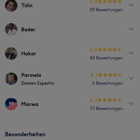
5.0
Tülin
29 Bewertungen
Services
Bader
Friseur
Gesicht
Services
4.5
Hakar
43 Bewertungen
Was unsere Kunden über Tülin sagen
Friseur
Gesicht
Kompetent
7
Services
Parmela
4.7
Damen Expertin
6 Bewertungen
Friseur
Gesicht
Info
4.3
M
Marwa
Was unsere Kunden über Hakar sagen
37 Bewertungen
Damen Expertin
Professionell
6
Services
Services
Besonderheiten
Friseur
Gesicht
Friseur
Gesicht