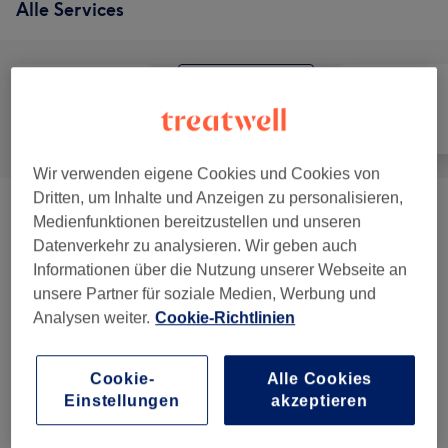
Alle Services
Alle
Friseur
Gesicht
Wir verwenden eigene Cookies und Cookies von
Dritten, um Inhalte und Anzeigen zu personalisieren,
Damen - Haarschnitte & Stylings
(
5
)
ab 30 €
Medienfunktionen bereitzustellen und unseren
Datenverkehr zu analysieren. Wir geben auch
Damen - Farbe & Coloration
(
5
)
ab 42 €
Informationen über die Nutzung unserer Webseite an
unsere Partner für soziale Medien, Werbung und
Herren - Haarschnitte & Stylings
(
4
)
ab 7 €
Analysen weiter.
Cookie-Richtlinien
Herren - Farbe & Grauhaarkaschierung
(
1
)
49 €
Cookie-
Alle Cookies
Einstellungen
akzeptieren
Haarkuren & Pflege
(
2
)
ab 6 €