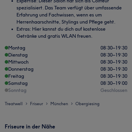
Expertise: Dieser Salon hat sich als Coiffeur
spezialisiert. Das Team verfügt über umfassende
Erfahrung und Fachwissen, wenn es um
Herrenhaarschnitte, Stylings und Pflege geht.
Extras: Hier kannst du dich auf kostenlose
Getränke und gratis WLAN freuen.
Montag
08:30
–
19:30
Dienstag
08:30
–
19:30
Mittwoch
08:30
–
19:30
Donnerstag
08:30
–
19:30
Freitag
08:30
–
19:30
Samstag
08:30
–
19:00
Sonntag
Geschlossen
Treatwell
Friseur
München
Obergiesing
>
>
>
Friseure in der Nähe