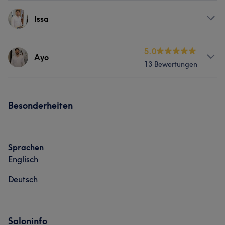
Issa
Services
5.0
Ayo
13 Bewertungen
Friseur
Gesicht
Haarentfernung
Services
Besonderheiten
Friseur
Gesicht
Haarentfernung
Sprachen
Englisch
Deutsch
Saloninfo