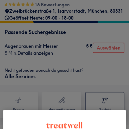
4,9
16 Bewertungen
Zweibrückenstraße 1
,
Isarvorstadt
,
München
,
80331
Geöffnet Heute: 09:00 - 18:00
Passende Suchergebnisse
5 €
Augenbrauen mit Messer
Auswählen
5 Min.
Details anzeigen
Nicht gefunden wonach du gesucht hast?
Alle Services
Friseur
Haarentfernung
Gesicht