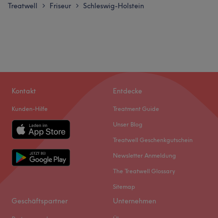
Treatwell
Friseur
Schleswig-Holstein
>
>
Kontakt
Entdecke
Kunden-Hilfe
Treatment Guide
Unser Blog
Treatwell Geschenkgutschein
Newsletter Anmeldung
The Treatwell Glossary
Sitemap
Geschäftspartner
Unternehmen