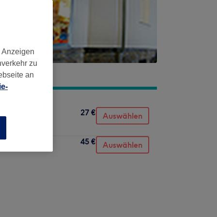
d Anzeigen
nverkehr zu
ebseite an
e-
27 €
Auswählen
n
45 €
Auswählen