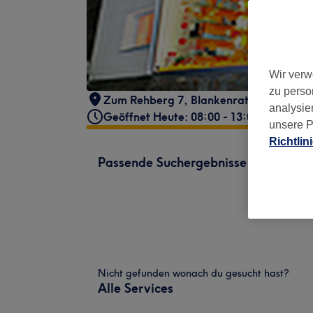
Wir verw
zu perso
Zum Rehberg 7
,
Blankenrath
,
56865
analysie
Geöffnet Heute: 08:00 - 13:00
unsere P
Richtlin
Passende Suchergebnisse
Nicht gefunden wonach du gesucht hast?
Alle Services