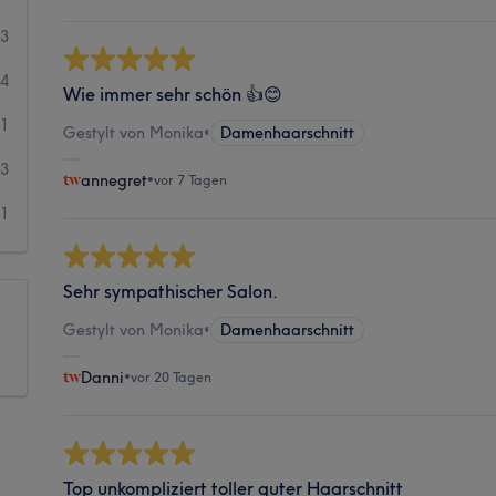
13
44
Wie immer sehr schön 👍😊
1
Gestylt von Monika
•
Damenhaarschnitt
3
annegret
•
vor 7 Tagen
1
Sehr sympathischer Salon.
Gestylt von Monika
•
Damenhaarschnitt
Danni
•
vor 20 Tagen
Top unkompliziert toller guter Haarschnitt