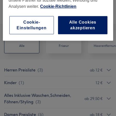
15 Min.
Details anzeigen
unsere Partner für soziale Medien, Werbung und
Analysen weiter.
Cookie-Richtlinien
Alle Services
Cookie-
Alle Cookies
Einstellungen
akzeptieren
Alle
Friseur
Haarentfernun
Herren Preisliste
(
3
)
ab 12 €
Kinder
(
1
)
12 €
Alles Inklusive:Waschen,Schneiden,
ab 29,50 €
Föhnen/Styling
(
3
)
Damen Preisliste
(
6
)
ab 18 €