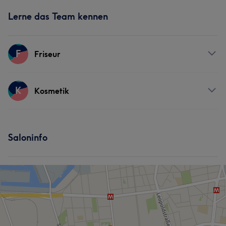
Lerne das Team kennen
F
Friseur
Services
K
Kosmetik
Friseur
Gesicht
Services
Saloninfo
Gesicht
Haarentfernung