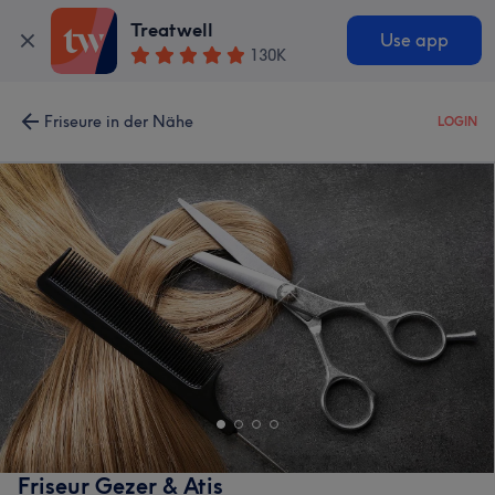
Treatwell
Use app
130K
Friseure in der Nähe
LOGIN
Friseur Gezer & Atis