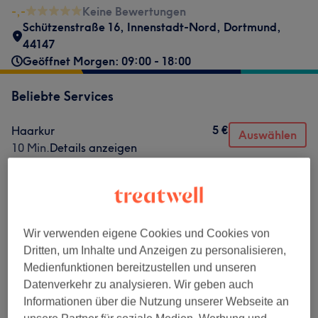
-,-
Keine Bewertungen
Schützenstraße 16
,
Innenstadt-Nord
,
Dortmund
,
44147
Geöffnet Morgen: 09:00 - 18:00
Beliebte Services
5 €
Haarkur
Auswählen
10 Min.
Details anzeigen
12 €
Herren - Maschinenhaarschnitt
Auswählen
20 Min.
Details anzeigen
7 €
Augenbrauen färben
Auswählen
15 Min.
Details anzeigen
Wir verwenden eigene Cookies und Cookies von
Dritten, um Inhalte und Anzeigen zu personalisieren,
8 €
Augenbrauen zupfen
Auswählen
Medienfunktionen bereitzustellen und unseren
15 Min.
Details anzeigen
Datenverkehr zu analysieren. Wir geben auch
7,50 €
Wimpern färben
Informationen über die Nutzung unserer Webseite an
Auswählen