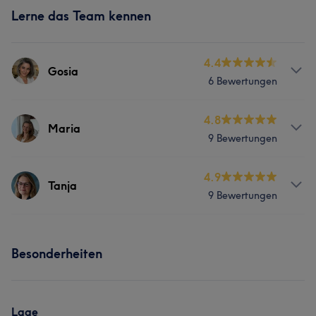
Lerne das Team kennen
4.4
Gosia
6 Bewertungen
Services
4.8
Maria
9 Bewertungen
Nägel
Gesicht
Massage
Services
4.9
Haarentfernung
Tanja
9 Bewertungen
Friseur
Gesicht
Haarentfernung
Services
Besonderheiten
Friseur
Gesicht
Haarentfernung
Lage