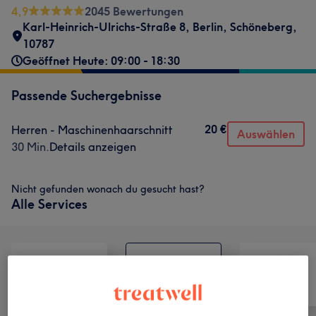
4,9
2045 Bewertungen
Karl-Heinrich-Ulrichs-Straße 8
,
Berlin, Schöneberg
,
10787
Geöffnet Heute: 09:00 - 18:30
Passende Suchergebnisse
20 €
Herren - Maschinenhaarschnitt
Auswählen
30 Min.
Details anzeigen
Nicht gefunden wonach du gesucht hast?
Alle Services
Alle
Friseur
Gesicht