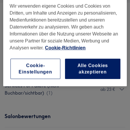
Wir verwenden eigene Cookies und Cookies von
Dritten, um Inhalte und Anzeigen zu personalisieren,
Damen - Haarschnitte & Stylings
(
5
)
ab 5 €
Medienfunktionen bereitzustellen und unseren
Datenverkehr zu analysieren. Wir geben auch
Damen - Farbe & Coloration
(
8
)
ab 50 €
Informationen über die Nutzung unserer Webseite an
unsere Partner für soziale Medien, Werbung und
Herren - Haarschnitte & Stylings
(
3
)
ab 20 €
Analysen weiter.
Cookie-Richtlinien
Kinder - Haarschnitte & Stylings
(
2
)
15 €
Cookie-
Alle Cookies
Pflege & Extras
(
6
)
ab 10 €
Einstellungen
akzeptieren
Services Für Pakete (nicht
ab 23 €
Buchbar/sichtbar)
(
1
)
Salonbewertungen