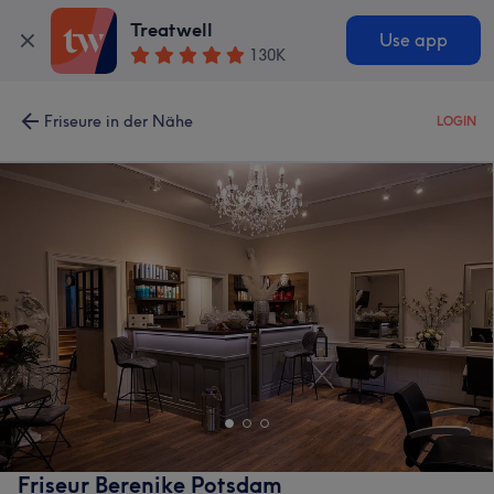
Treatwell
Use app
130K
Friseure in der Nähe
LOGIN
Friseur Berenike Potsdam