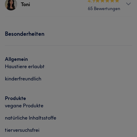
Services
4.9
Toni
65 Bewertungen
Friseur
Gesicht
Services
Was unsere Kunden über Angie sagen
Besonderheiten
Friseur
Gesicht
Professionell
6
Allgemein
Haustiere erlaubt
kinderfreundlich
Produkte
vegane Produkte
natürliche Inhaltsstoffe
tierversuchsfrei