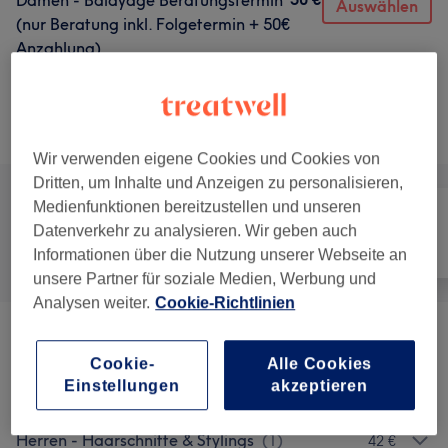
Damen - Balayage Beratungstermin
Auswählen
(nur Beratung inkl. Folgetermin + 50€
Anzahlung)
30 Min.
Details anzeigen
Alle Services
Wir verwenden eigene Cookies und Cookies von
Dritten, um Inhalte und Anzeigen zu personalisieren,
Medienfunktionen bereitzustellen und unseren
Datenverkehr zu analysieren. Wir geben auch
Alle
Friseur
Gesicht
Informationen über die Nutzung unserer Webseite an
unsere Partner für soziale Medien, Werbung und
Analysen weiter.
Cookie-Richtlinien
Damen - Haarschnitte & Stylings
(
1
)
ab 55 €
Cookie-
Alle Cookies
Einstellungen
akzeptieren
Damen - Coloration & Föhnen
(
1
)
50 €
Herren - Haarschnitte & Stylings
(
1
)
42 €