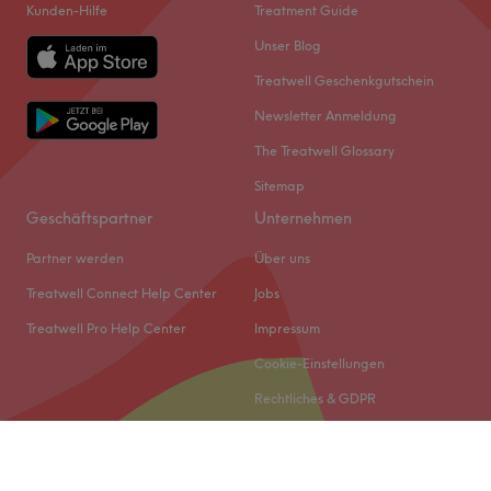
Kunden-Hilfe
Treatment Guide
Unser Blog
Treatwell Geschenkgutschein
Newsletter Anmeldung
The Treatwell Glossary
Sitemap
Geschäftspartner
Unternehmen
Partner werden
Über uns
Treatwell Connect Help Center
Jobs
Treatwell Pro Help Center
Impressum
Cookie-Einstellungen
Rechtliches & GDPR
© 2026 Treatwell DACH GmbH