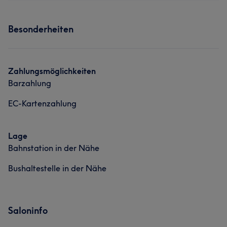
Services
Portfolio
Besonderheiten
Gesicht
Haarentfernung
Portfolio
Zahlungsmöglichkeiten
Barzahlung
EC-Kartenzahlung
Lage
Bahnstation in der Nähe
Bushaltestelle in der Nähe
Saloninfo