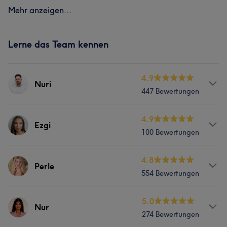
Mehr anzeigen...
Lerne das Team kennen
4.9
Nuri
447 Bewertungen
Services
4.9
Ezgi
100 Bewertungen
Friseur
Gesicht
Haarentfernung
Services
4.8
Perle
Was unsere Kunden über Nuri sagen
554 Bewertungen
Friseur
Kompetent
20
Professionell
17
Sympathisch
12
Services
5.0
Nur
Herzlich
11
274 Bewertungen
Friseur
Gesicht
Haarentfernung