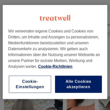
Alle
Friseur
Haarentfernun
Wir verwenden eigene Cookies und Cookies von
Dritten, um Inhalte und Anzeigen zu personalisieren,
Medienfunktionen bereitzustellen und unseren
Damen - Haarschnitte & Stylings
(
6
)
ab 30 €
Datenverkehr zu analysieren. Wir geben auch
Informationen über die Nutzung unserer Webseite an
Damen - Colorationen
(
6
)
ab 25 €
unsere Partner für soziale Medien, Werbung und
Analysen weiter.
Cookie-Richtlinien
Haarverlängerung
(
3
)
2 €
Cookie-
Alle Cookies
Einstellungen
akzeptieren
Unsere Arbeit
Bild anklicken für weitere Details