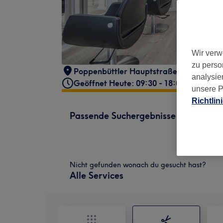
Wir verw
zu perso
Poppenbüttler Hauptstraße 14, 22399 
analysie
Geöffnet Heute: 09:30 - 18:00
unsere P
Richtlin
Passende Suchergebnisse
Nicht gefunden wonach du gesucht hast?
Alle Services