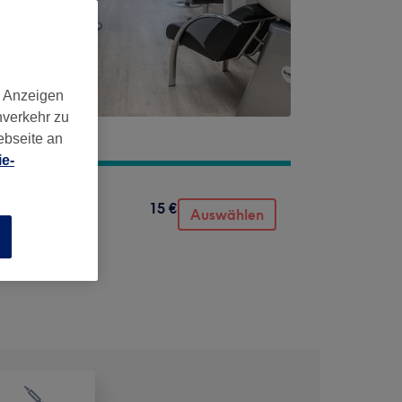
d Anzeigen
nverkehr zu
ebseite an
e-
15 €
Auswählen
n