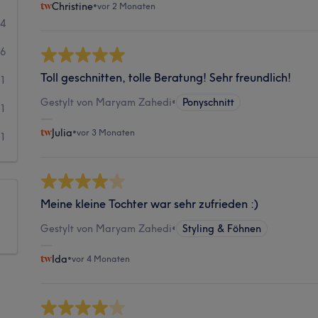
Christine
•
vor 2 Monaten
54
6
Toll geschnitten, tolle Beratung! Sehr freundlich!
1
Gestylt von Maryam Zahedi
•
Ponyschnitt
1
Julia
•
vor 3 Monaten
1
Meine kleine Tochter war sehr zufrieden :)
Gestylt von Maryam Zahedi
•
Styling & Föhnen
Ida
•
vor 4 Monaten