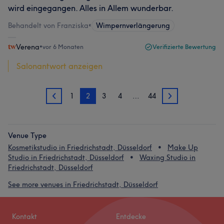
wird eingegangen. Alles in Allem wunderbar.
Behandelt von Franziska
•
Wimpernverlängerung
Verena
•
vor 6 Monaten
Verifizierte Bewertung
Salonantwort anzeigen
1
2
3
4
…
44
1
3
Venue Type
Kosmetikstudio in Friedrichstadt, Düsseldorf
Make Up
Studio in Friedrichstadt, Düsseldorf
Waxing Studio in
Friedrichstadt, Düsseldorf
See more venues in Friedrichstadt, Düsseldorf
Kontakt
Entdecke