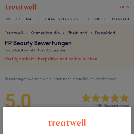
LOGIN
FRISEUR
NÄGEL
HAARENTFERNUNG
KOSMETIK
MASSAGE
Treatwell
Kosmetikstudio
Rheinland
Düsseldorf
>
>
>
FP Beauty Bewertungen
Graf-Adolf-Str. 41, 40212 Düsseldorf
Verfügbarkeit überprüfen und online buchen
Bewertungen werden von Kunden nach ihrem Besuch geschrieben.
5,0
285 Bewertungen
Ambiente