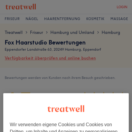
LOGIN
FRISEUR
NÄGEL
HAARENTFERNUNG
KOSMETIK
MASSAGE
Treatwell
Friseur
Hamburg und Umland
Hamburg
>
>
>
Fox Haarstudio Bewertungen
Eppendorfer Landstraße 63, 20249 Hamburg, Eppendorf
Verfügbarkeit überprüfen und online buchen
Bewertungen werden von Kunden nach ihrem Besuch geschrieben.
4,7
2301 Bewertungen
Ambiente
Wir verwenden eigene Cookies und Cookies von
Dritten, um Inhalte und Anzeigen zu personalisieren,