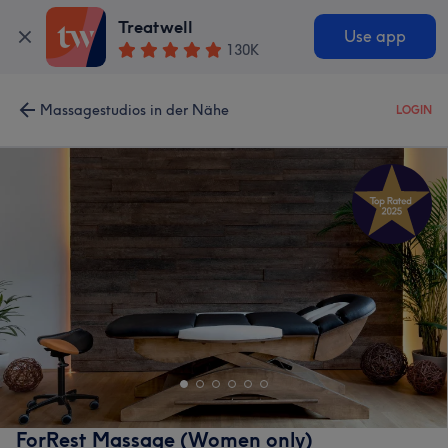
Treatwell
Use app
130K
Massagestudios in der Nähe
LOGIN
ForRest Massage (Women only)