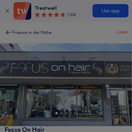
Treatwell
Use app
130K
Friseure in der Nähe
LOGIN
Focus On Hair