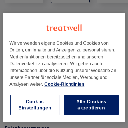
Damen - Farbe & Coloration
(
16
)
ab 6 €
VIP Paket
(
3
)
ab 15 €
Wir verwenden eigene Cookies und Cookies von
Focus Paket
(
1
)
50 €
Dritten, um Inhalte und Anzeigen zu personalisieren,
Medienfunktionen bereitzustellen und unseren
Herren - Haarschnitte & Stylings
(
4
)
ab 15 €
Datenverkehr zu analysieren. Wir geben auch
Informationen über die Nutzung unserer Webseite an
Damen - Haarschnitte & Stylings
(
6
)
ab 38 €
unsere Partner für soziale Medien, Werbung und
Analysen weiter.
Cookie-Richtlinien
Haarkuren & Pflege
(
1
)
8 €
Cookie-
Alle Cookies
Kinder - Haarschnitte & Stylings
(
1
)
15 €
Einstellungen
akzeptieren