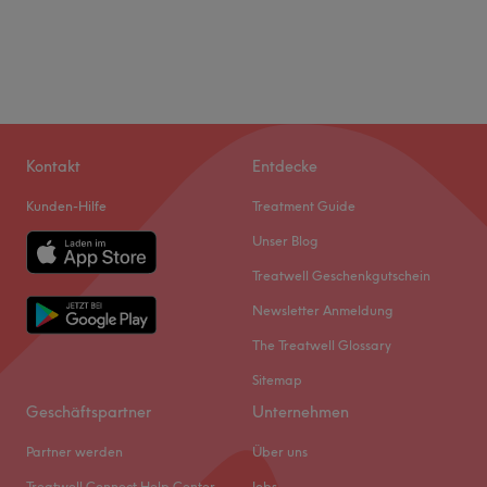
Kontakt
Entdecke
Kunden-Hilfe
Treatment Guide
Unser Blog
Treatwell Geschenkgutschein
Newsletter Anmeldung
The Treatwell Glossary
Sitemap
Geschäftspartner
Unternehmen
Partner werden
Über uns
Treatwell Connect Help Center
Jobs