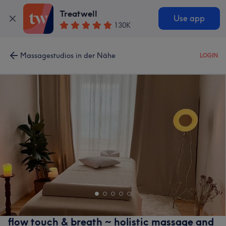
Treatwell
Use app
130K
Massagestudios in der Nähe
LOGIN
flow touch & breath ~ holistic massage and