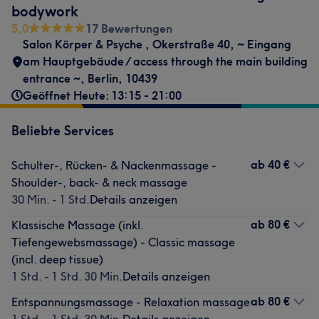
bodywork
5,0
17 Bewertungen
Salon Körper & Psyche
,
Okerstraße 40
,
~ Eingang
am Hauptgebäude / access through the main building
entrance ~
,
Berlin
,
10439
Geöffnet Heute: 13:15 - 21:00
Beliebte Services
ab
40 €
Schulter-, Rücken- & Nackenmassage -
Shoulder-, back- & neck massage
30 Min. - 1 Std.
Details anzeigen
ab
80 €
Klassische Massage (inkl.
Tiefengewebsmassage) - Classic massage
(incl. deep tissue)
1 Std. - 1 Std. 30 Min.
Details anzeigen
ab
80 €
Entspannungsmassage - Relaxation massage