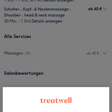
1 Std. - 1 Std. 30 Min.
Details anzeigen
ab
40 €
Schulter-, Kopf- & Nackenmassage -
Shoulder-, head & neck massage
30 Min. - 1 Std.
Details anzeigen
Alle Services
Massagen
(
4
)
ab 40 €
Salonbewertungen
5,0
17 Bewertungen