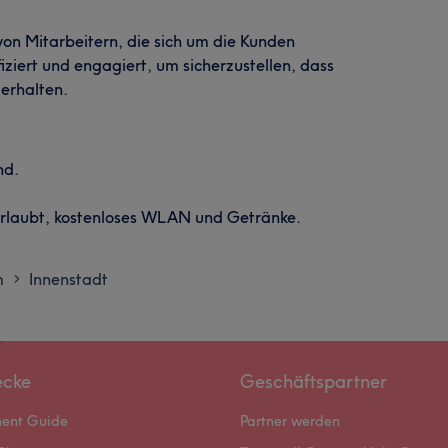
von Mitarbeitern, die sich um die Kunden
iziert und engagiert, um sicherzustellen, dass
erhalten.
nd.
 erlaubt, kostenloses WLAN und Getränke.
m
Innenstadt
>
ecke
Geschäftspartner
ment Guide
Partner werden