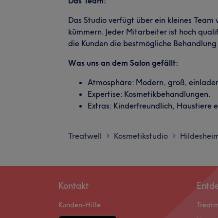
Das Team:
Das Studio verfügt über ein kleines Team 
kümmern. Jeder Mitarbeiter ist hoch qualif
die Kunden die bestmögliche Behandlung 
Was uns an dem Salon gefällt:
Atmosphäre: Modern, groß, einlade
Expertise: Kosmetikbehandlungen.
Extras: Kinderfreundlich, Haustiere
Treatwell
Kosmetikstudio
Hildeshei
>
>
Kontakt
Entd
Kunden-Hilfe
Treat