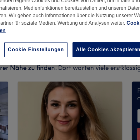
enden eigene Cookies und Cookies von Dritten, um Inhalte un
nalisieren, Medienfunktionen bereitzustellen und unseren Date
ren. Wir geben auch Informationen über die Nutzung unserer W
artner für soziale Medien, Werbung und Analysen weiter.
Cooki
ien
Cookie-Einstellungen
Alle Cookies akzeptiere
keine Buchungen über Treatwell entgegen. Nutze
hrer Nähe zu finden.
Dort warten viele erstklassi