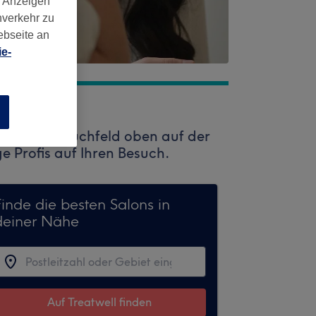
d Anzeigen
nverkehr zu
ebseite an
e-
n
n Sie das Suchfeld oben auf der
ge Profis auf Ihren Besuch.
Finde die besten Salons in
deiner Nähe
Auf Treatwell finden