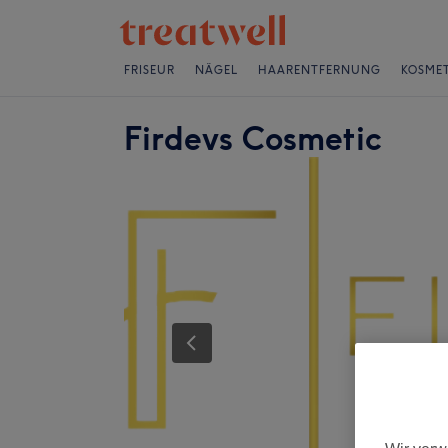
FRISEUR
NÄGEL
HAARENTFERNUNG
KOSMET
Firdevs Cosmetic