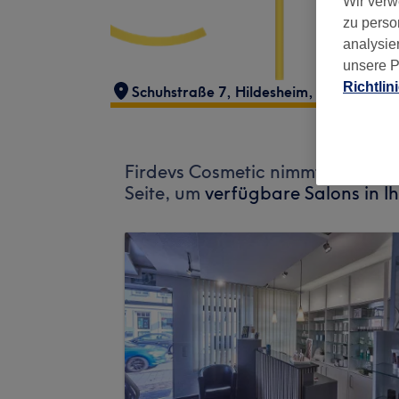
Wir verw
zu perso
analysie
unsere P
Richtlin
Schuhstraße 7
,
Hildesheim
,
31134
Firdevs Cosmetic nimmt derzeit 
Seite, um
verfügbare Salons in I