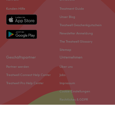
Kunden-Hilfe
Treatment Guide
Unser Blog
Treatwell Geschenkgutschein
Newsletter Anmeldung
The Treatwell Glossary
Sitemap
Geschäftspartner
Unternehmen
Partner werden
Über uns
Treatwell Connect Help Center
Jobs
Treatwell Pro Help Center
Impressum
Cookie-Einstellungen
Rechtliches & GDPR