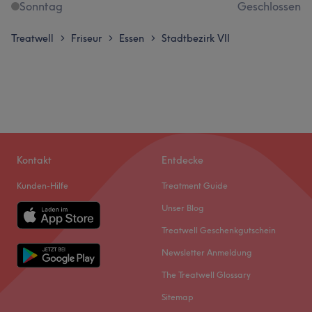
Sonntag
Geschlossen
Treatwell
Friseur
Essen
Stadtbezirk VII
>
>
>
Kontakt
Entdecke
Kunden-Hilfe
Treatment Guide
Unser Blog
Treatwell Geschenkgutschein
Newsletter Anmeldung
The Treatwell Glossary
Sitemap