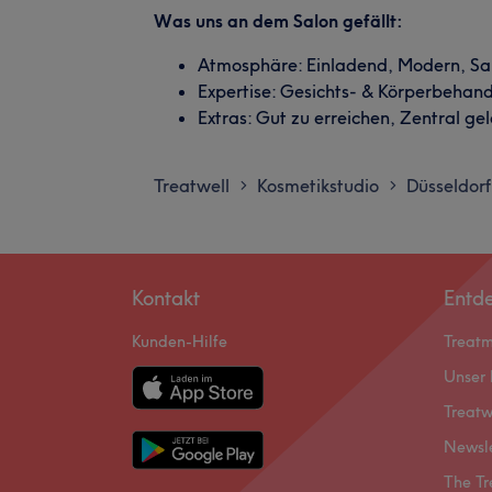
Was uns an dem Salon gefällt:
Atmosphäre: Einladend, Modern, Sa
Expertise: Gesichts- & Körperbeha
Extras: Gut zu erreichen, Zentral ge
Treatwell
Kosmetikstudio
Düsseldorf
>
>
Kontakt
Entd
Kunden-Hilfe
Treat
Unser 
Treatw
Newsl
The Tr