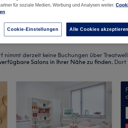
artner für soziale Medien, Werbung und Analysen weiter.
Cooki
ien
f
,
40211
Cookie-Einstellungen
Alle Cookies akzeptiere
 nimmt derzeit keine Buchungen über Treatwell
verfügbare Salons in Ihrer Nähe zu finden.
Dort 