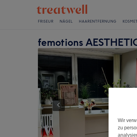
FRISEUR
NÄGEL
HAARENTFERNUNG
KOSMET
femotions AESTHETIC
Wir verw
zu perso
analysie