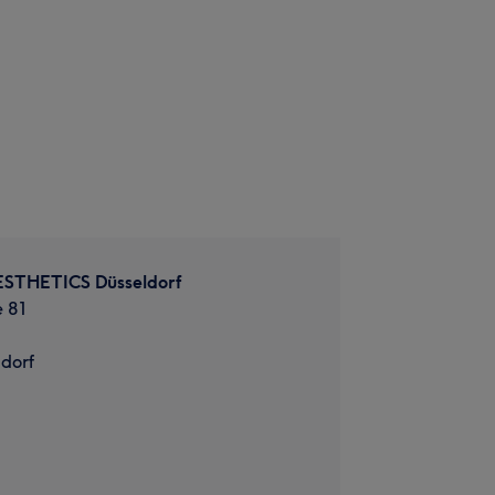
ESTHETICS Düsseldorf
e 81
dorf