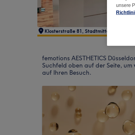
unsere P
Richtlin
Klosterstraße 81
,
Stadtmitte
,
Düsseldor
femotions AESTHETICS Düsseldorf
Suchfeld oben auf der Seite, um
auf Ihren Besuch.