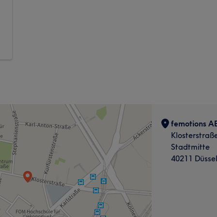
femotions A
Klosterstraß
Stadtmitte
40211 Düssel