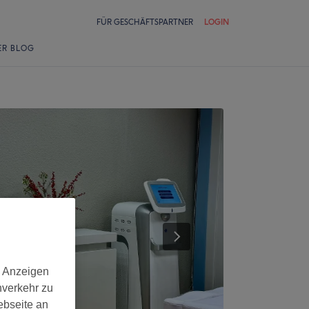
FÜR GESCHÄFTSPARTNER
LOGIN
ER BLOG
d Anzeigen
nverkehr zu
ebseite an