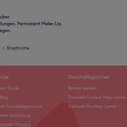
uber.
ndlungen, Permanent Make-Up.
legen.
Stadtmitte
>
ecke
Geschäftspartner
ment Guide
Partner werden
Blog
Treatwell Connect Help Center
ell Geschenkgutschein
Treatwell Pro Help Center
etter Anmeldung
eatwell Glossary