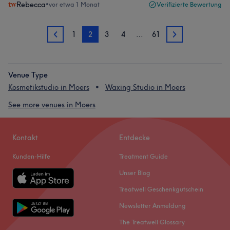
Rebecca
•
vor etwa 1 Monat
Verifizierte Bewertung
1
2
3
4
…
61
1
3
Venue Type
Kosmetikstudio in Moers
Waxing Studio in Moers
See more venues in Moers
Kontakt
Entdecke
Kunden-Hilfe
Treatment Guide
Unser Blog
Treatwell Geschenkgutschein
Newsletter Anmeldung
The Treatwell Glossary