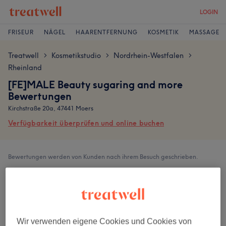
LOGIN
FRISEUR
NÄGEL
HAARENTFERNUNG
KOSMETIK
MASSAGE
Treatwell
Kosmetikstudio
Nordrhein-Westfalen
>
>
>
Rheinland
[FE]MALE Beauty sugaring and more
Bewertungen
Kirchstraße 20a, 47441 Moers
Verfügbarkeit überprüfen und online buchen
Bewertungen werden von Kunden nach ihrem Besuch geschrieben.
4,9
457 Bewertungen
Wir verwenden eigene Cookies und Cookies von