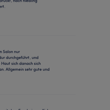
ruckt, nach niedling
ert.
n Salon nur
dur durchgeführt, und
 Haut sich danach sich
h an. Allgemein sehr gute und