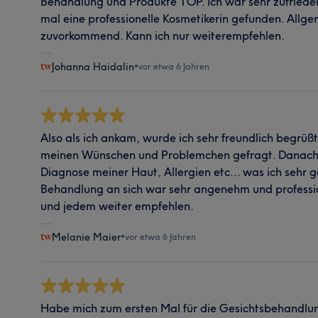
Behandlung und Produkte TOP. Ich war sehr zufriede
mal eine professionelle Kosmetikerin gefunden. Allg
zuvorkommend. Kann ich nur weiterempfehlen.
Johanna Haidalin
•
vor etwa 6 Jahren
Also als ich ankam, wurde ich sehr freundlich begrüßt
meinen Wünschen und Problemchen gefragt. Danach e
Diagnose meiner Haut, Allergien etc... was ich sehr 
Behandlung an sich war sehr angenehm und professio
und jedem weiter empfehlen.
Melanie Maier
•
vor etwa 6 Jahren
Habe mich zum ersten Mal für die Gesichtsbehandlun