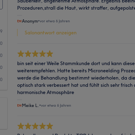
Sauberkeit, angenehme Atmosphäre. Ergebnis beeind
Prozeduren,strall die Haut, wirkt straffer, aufgepolst
Anonym
•
vor etwa 6 Jahren
9
Salonantwort anzeigen
0
0
bin seit einer Weile Stammkunde dort und kann diese
0
weiterempfehlen. Hatte bereits Microneelding Proze
werde die Behandlung bestimmt wiederholen, da die
0
optisch stark verbessert hat und fühlt sich sehr frisc
harmonische Atmosphäre
Meike L.
•
vor etwa 6 Jahren