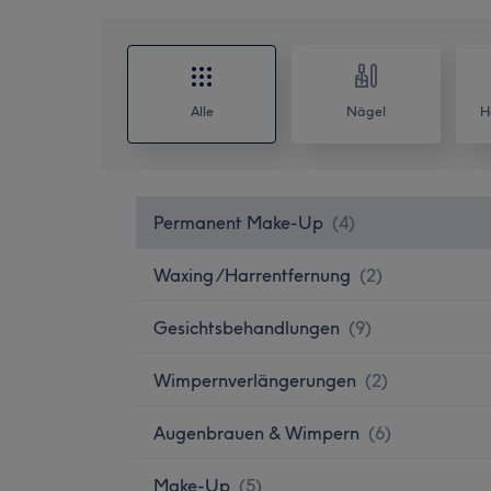
Alle
Nägel
H
Permanent Make-Up
(
4
)
Waxing /Harrentfernung
(
2
)
Gesichtsbehandlungen
(
9
)
Wimpernverlängerungen
(
2
)
Augenbrauen & Wimpern
(
6
)
Make-Up
(
5
)