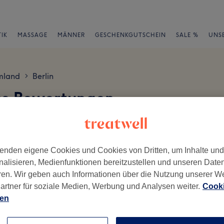
IK
MASSAGE
MÄNNER
GESCHENKGUTSCHEIN
SALE %
UNS
mland
Berlin
>
cs Bewertungen
en
enden eigene Cookies und Cookies von Dritten, um Inhalte un
nalisieren, Medienfunktionen bereitzustellen und unseren Date
ren. Wir geben auch Informationen über die Nutzung unserer W
artner für soziale Medien, Werbung und Analysen weiter.
Cooki
ch geschrieben.
ien
Ambiente
Se