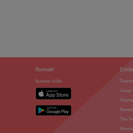
Kontakt
Entd
Kunden-Hilfe
Treat
Unser 
Treatw
Newsl
The Tr
Sitem