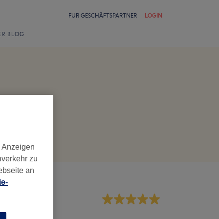
FÜR GESCHÄFTSPARTNER
LOGIN
ER BLOG
d Anzeigen
nverkehr zu
ebseite an
e-
rvice