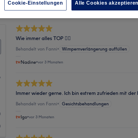
Sauberkeit
Cookie-Einstellungen
Alle Cookies akzeptiere
Wie immer alles TOP 👍🏼
Behandelt von Fanni
•
Wimpernverlängerung auffüllen
Nadine
•
vor 3 Monaten
6
1
Immer wieder gerne. Ich bin extrem zufrieden mit de
1
Behandelt von Fanni
•
Gesichtsbehandlungen
0
Igo
•
vor 3 Monaten
0