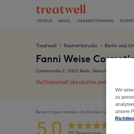
FRISEUR
NÄGEL
HAARENTFERNUNG
KOSMET
Treatwell
Kosmetikstudio
Berlin und U
>
>
Fanni Weise Cosmeti
Carmerstraße 2, 10623 Berlin, Deutschland
Verfügbarkeit überprüfen und online buch
Wir verw
zu perso
analysie
unsere P
Bewertungen werden von Kunden nach ihrem Besu
Richtlin
5,0
295 Bewertungen