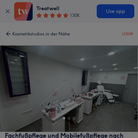
Treatwell
Use app
130K
Kosmetikstudios in der Nähe
LOGIN
Fachfußpflege und Mobilefußpflege nach