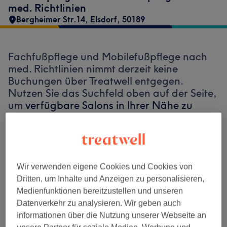
med. Richtlinien
Bergheimer Str.14
,
Elsdorf
,
50189
Fachfußpflege und Mobilefußpflege nach
med. Richtlinien nimmt derzeit keine
Buchungen über Treatwell entgegen.
Nutzen Sie das Suchfeld oben auf der Seite,
um
verfügbare Salons in Ihrer Nähe zu
finden.
Dort warten viele erstklassige Profis
auf Ihren Besuch.
Finde die besten Salons in deiner Nähe
Wir verwenden eigene Cookies und Cookies von
Dritten, um Inhalte und Anzeigen zu personalisieren,
Medienfunktionen bereitzustellen und unseren
Datenverkehr zu analysieren. Wir geben auch
Informationen über die Nutzung unserer Webseite an
Auf Treatwell finden