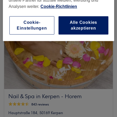
unsere Partner für soziale Medien, Werbung und
Analysen weiter.
Cookie-Richtlinien
Cookie-
Alle Cookies
Einstellungen
akzeptieren
Nail & Spa in Kerpen - Horem
843 reviews
Hauptstraße 184, 50169 Kerpen