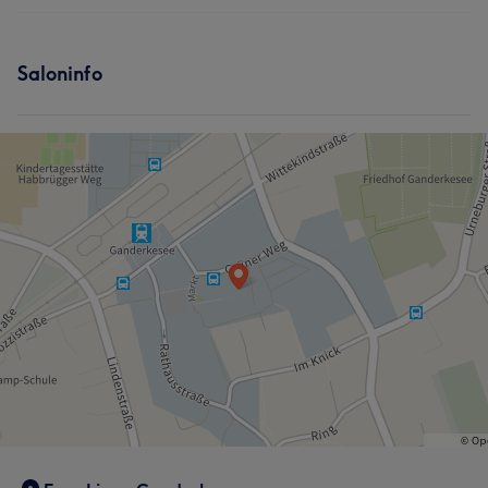
Nägel
Körper
Gesicht
Massage
Services
Saloninfo
Nägel
Körper
Gesicht
Massage
Haarentfernung
Kosmetische Zahnmedizin
Portfolio
Was unsere Kunden über Izabella sagen