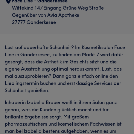
Face Line - Ganderkesee
Professionell
13
Aufmerksam
5
Wittekind 14 / Eingang Grüne Weg Straße
Gegenüber von Avia Apotheke
27777 Ganderkesee
Lust auf dauerhafte Schönheit? Im Kosmetiksalon Face
Line in Ganderkesee, zu finden am Markt 7 wird dafür
gesorgt, dass die Ästhetik im Gesichts sitzt und die
eigene Ausstrahlung optimal herauskommt. Lust, das
mal auszuprobieren? Dann ganz einfach online den
Lieblingstermin buchen und erstklassige Services der
Schönheit genießen.
Inhaberin Izabella Brauer weiß in ihrem Salon ganz
genau, was die Kunden glücklich macht und für
brillante Ergebnisse sorgt. Mit großem
pharmazeutischem und kosmetischem Fachwissen ist
man bei Izabella bestens aufgehoben, wenn es um