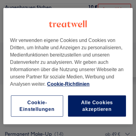
10 €
Augenbrauen färben
Auswählen
15 Min.
Details anzeigen
Alle Services
Wir verwenden eigene Cookies und Cookies von
Dritten, um Inhalte und Anzeigen zu personalisieren,
Medienfunktionen bereitzustellen und unseren
Datenverkehr zu analysieren. Wir geben auch
Alle
Nägel
Gesicht
Informationen über die Nutzung unserer Webseite an
unsere Partner für soziale Medien, Werbung und
Analysen weiter.
Cookie-Richtlinien
Volumen Wimpernverängerung Mit UV-
129 €
Cookie-
Alle Cookies
Licht
(
1
)
Einstellungen
akzeptieren
Gesichtsbehandlungen
(
14
)
ab 30 €
Permanent Make-Up
(
14
)
ab 49 €