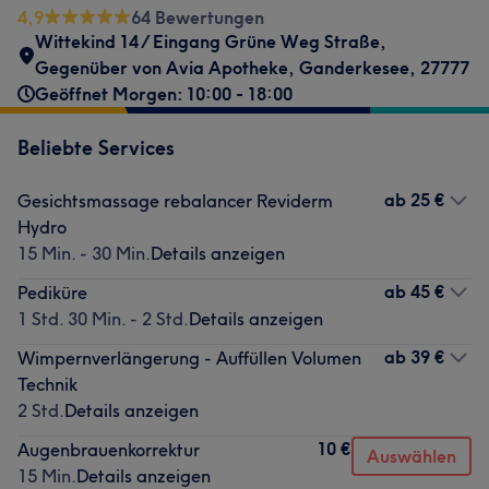
4,9
64 Bewertungen
Wittekind 14 / Eingang Grüne Weg Straße
,
Gegenüber von Avia Apotheke
,
Ganderkesee
,
27777
Geöffnet Morgen: 10:00 - 18:00
Beliebte Services
ab
25 €
Gesichtsmassage rebalancer Reviderm
Hydro
15 Min. - 30 Min.
Details anzeigen
ab
45 €
Pediküre
1 Std. 30 Min. - 2 Std.
Details anzeigen
ab
39 €
Wimpernverlängerung - Auffüllen Volumen
Technik
2 Std.
Details anzeigen
10 €
Augenbrauenkorrektur
Auswählen
15 Min.
Details anzeigen