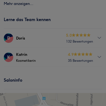
Mehr anzeigen...
Lerne das Team kennen
5.0
D
Doris
132 Bewertungen
Services
Katrin
4.9
K
Kosmetikerin
35 Bewertungen
Nägel
Körper
Gesicht
Services
Haarentfernung
Saloninfo
Nägel
Körper
Gesicht
Was unsere Kunden über Doris sagen
Haarentfernung
Sympathisch
10
Erfahren
6
Professionell
5