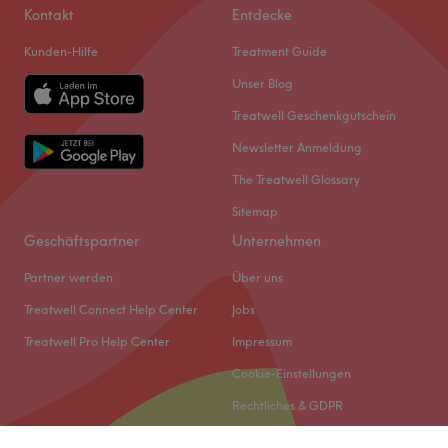
Kontakt
Entdecke
Kunden-Hilfe
Treatment Guide
Unser Blog
Treatwell Geschenkgutschein
Newsletter Anmeldung
The Treatwell Glossary
Sitemap
Geschäftspartner
Unternehmen
Partner werden
Über uns
Treatwell Connect Help Center
Jobs
Treatwell Pro Help Center
Impressum
Cookie-Einstellungen
Rechtliches & GDPR