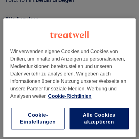
1 Std. 15 Min.
Details anzeigen
Alle Services
SOMMER SPECIALS
(
3
)
129 €
Wir verwenden eigene Cookies und Cookies von
KENNENLERN- BASISBEHANDLUNG
(
1
)
84 €
Dritten, um Inhalte und Anzeigen zu personalisieren,
Medienfunktionen bereitzustellen und unseren
ANTI AGING INTENSIV
Datenverkehr zu analysieren. Wir geben auch
ab 109 €
Gesichtsbehandlungen
(
9
)
Informationen über die Nutzung unserer Webseite an
unsere Partner für soziale Medien, Werbung und
Gesichtsbehandlungen
(
15
)
ab 79 €
Analysen weiter.
Cookie-Richtlinien
Augenbrauen & Wimpernbehandlungen
(
2
)
57 €
Cookie-
Alle Cookies
Einstellungen
akzeptieren
Salonbewertungen