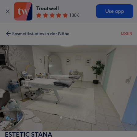
Treatwell
Use app
130K
Kosmetikstudios in der Nähe
LOGIN
ESTETIC STANA