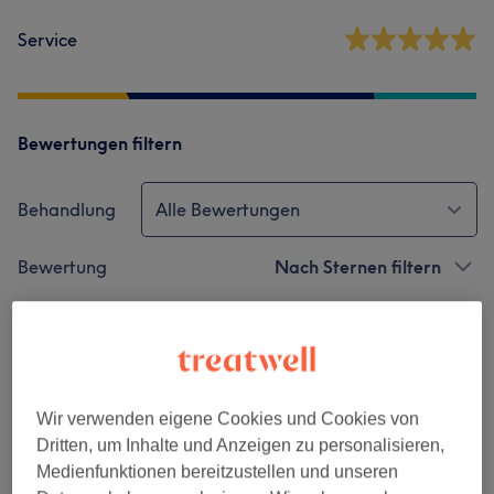
Service
Bewertungen filtern
Behandlung
Alle Bewertungen
Bewertung
Nach Sternen filtern
Verifizierte Bewertungen
Geschrieben von unseren Kunden, damit du weißt, was
dich in jedem Salon erwartet.
Wir verwenden eigene Cookies und Cookies von
Dritten, um Inhalte und Anzeigen zu personalisieren,
Medienfunktionen bereitzustellen und unseren
Stana ist super nett und arbeitet absolut sauber und