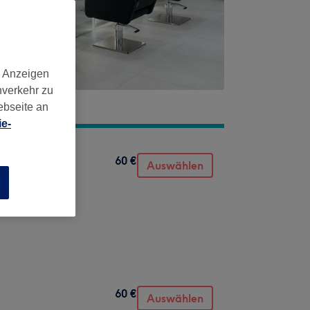
d Anzeigen
nverkehr zu
ebseite an
e-
60 €
Auswählen
n
60 €
Auswählen