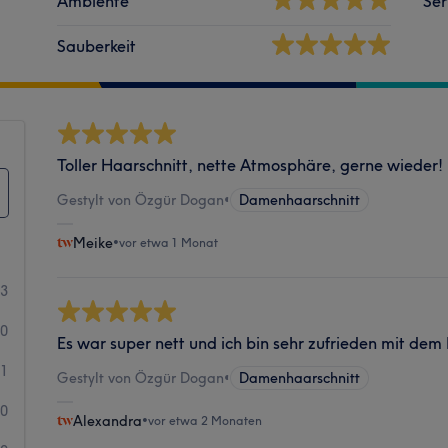
Ambiente
Ser
Sauberkeit
Toller Haarschnitt, nette Atmosphäre, gerne wieder!
Gestylt von Özgür Dogan
•
Damenhaarschnitt
Meike
•
vor etwa 1 Monat
13
0
Es war super nett und ich bin sehr zufrieden mit dem
1
Gestylt von Özgür Dogan
•
Damenhaarschnitt
0
Alexandra
•
vor etwa 2 Monaten