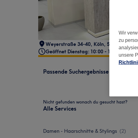
Wir verw
zu perso
Weyerstraße 34-40
,
Köln
,
50676
analysie
Geöffnet Dienstag: 10:00 - 19:00
unsere P
Richtlin
Passende Suchergebnisse
Nicht gefunden wonach du gesucht hast?
Alle Services
Damen - Haarschnitte & Stylings
(
2
)