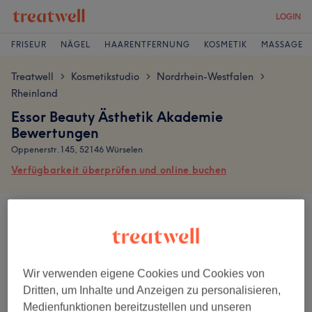
LOGIN
FRISEUR
NÄGEL
HAARENTFERNUNG
KOSMETIK
MASSAGE
Treatwell
Kosmetikstudio
Nordrhein-Westfalen
>
>
>
Rheinland
Essor Beauty Ästhetik Akademie
Bewertungen
Oppenerstr.145, 52146 Würselen
Verfügbarkeit überprüfen und online buchen
Bewertungen werden von Kunden nach ihrem Besuch geschrieben.
4,9
Wir verwenden eigene Cookies und Cookies von
9 Bewertungen
Dritten, um Inhalte und Anzeigen zu personalisieren,
Medienfunktionen bereitzustellen und unseren