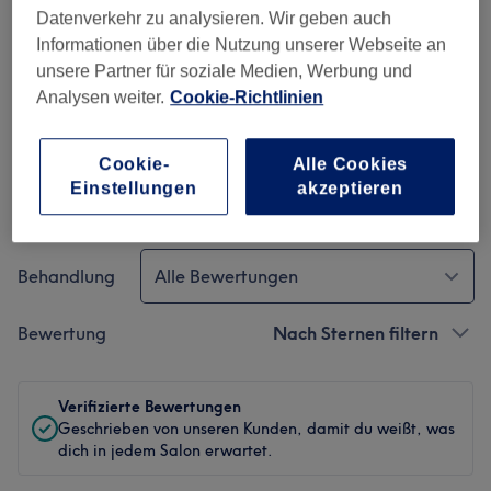
Ambiente
Datenverkehr zu analysieren. Wir geben auch
Informationen über die Nutzung unserer Webseite an
Sauberkeit
unsere Partner für soziale Medien, Werbung und
Analysen weiter.
Cookie-Richtlinien
Service
Cookie-
Alle Cookies
Einstellungen
akzeptieren
Bewertungen filtern
Behandlung
Alle Bewertungen
Bewertung
Nach Sternen filtern
Verifizierte Bewertungen
Geschrieben von unseren Kunden, damit du weißt, was
dich in jedem Salon erwartet.