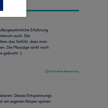
n
außergewöhnliche Erfahrung.
umherum auch. Die
llem das Gefühl, dass man
gen. Die Massage wirkt noch
e gebucht :)
Verifizierte Bewertung
obieren. Dieses Entspannungs
st am eigenen Körper spüren.