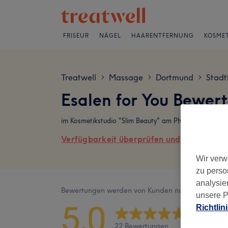
FRISEUR
NÄGEL
HAARENTFERNUNG
KOSMET
Treatwell
Massage
Dortmund
Stadt
>
>
>
Esalen for You Bewer
im Kosmetikstudio "Slim Beauty" am Phoenixsee, Fr
Verfügbarkeit überprüfen und online buch
Wir verw
zu perso
analysie
Bewertungen werden von Kunden nach ihrem Besu
unsere P
5,0
Richtlin
22 Bewertungen