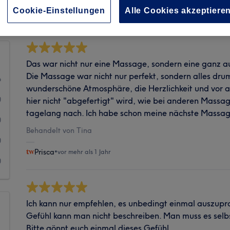
Sauberkeit
Cookie-Einstellungen
Alle Cookies akzeptiere
Das war nicht nur eine Massage, sondern eine ganz 
Die Massage war nicht nur perfekt, sondern alles dr
6
wunderschöne Atmosphäre, die Herzlichkeit und vor a
0
hier nicht "abgefertigt" wird, wie bei anderen Massa
tagelang nach. Ich habe schon meine nächste Massag
0
Behandelt von Tina
0
Prisca
•
vor mehr als 1 Jahr
0
Ich kann nur empfehlen, es unbedingt einmal auszupr
Gefühl kann man nicht beschreiben. Man muss es selb
Bitte gönnt euch einmal dieses Gefühl