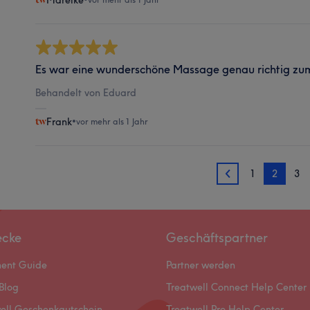
Mareike
Es war eine wunderschöne Massage genau richtig zu
Behandelt von Eduard
Frank
•
vor mehr als 1 Jahr
1
2
3
1
ecke
Geschäftspartner
ment Guide
Partner werden
Blog
Treatwell Connect Help Center
ell Geschenkgutschein
Treatwell Pro Help Center