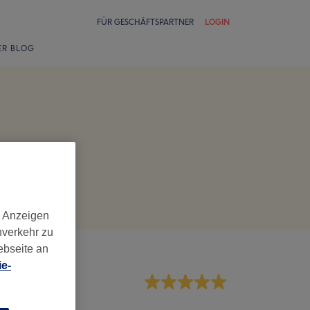
FÜR GESCHÄFTSPARTNER
LOGIN
ER BLOG
d Anzeigen
nverkehr zu
ebseite an
e-
rvice