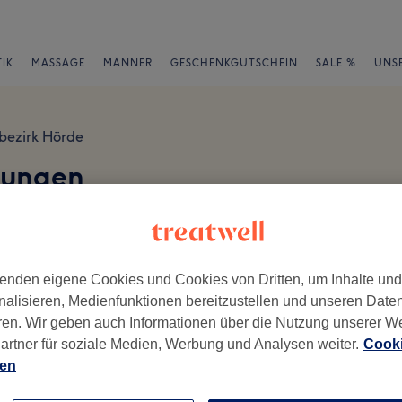
IK
MASSAGE
MÄNNER
GESCHENKGUTSCHEIN
SALE %
UNS
bezirk Hörde
tungen
ed-Ape-Weg 76,, Hörde, 44263 Dortmund
en
enden eigene Cookies und Cookies von Dritten, um Inhalte un
nalisieren, Medienfunktionen bereitzustellen und unseren Date
ren. Wir geben auch Informationen über die Nutzung unserer W
ch geschrieben.
artner für soziale Medien, Werbung und Analysen weiter.
Cooki
Ambiente
Se
ien