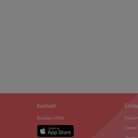
Kontakt
Entd
Kunden-Hilfe
Treat
Unser 
Treatw