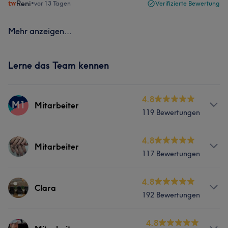
Reni
•
vor 13 Tagen
Verifizierte Bewertung
Mehr anzeigen...
Lerne das Team kennen
4.8
M1
Mitarbeiter
119 Bewertungen
Services
4.8
Mitarbeiter
117 Bewertungen
Nägel
Gesicht
Massage
Services
4.8
Kosmetische Zahnmedizin
Clara
192 Bewertungen
Nägel
Gesicht
Massage
Services
4.8
Kosmetische Zahnmedizin