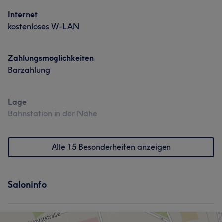
Was unsere Kunden über Mitarbeiter sagen
Internet
kostenloses W-LAN
Professionell
5
Zahlungsmöglichkeiten
Barzahlung
Lage
Bahnstation in der Nähe
Alle 15 Besonderheiten anzeigen
Saloninfo