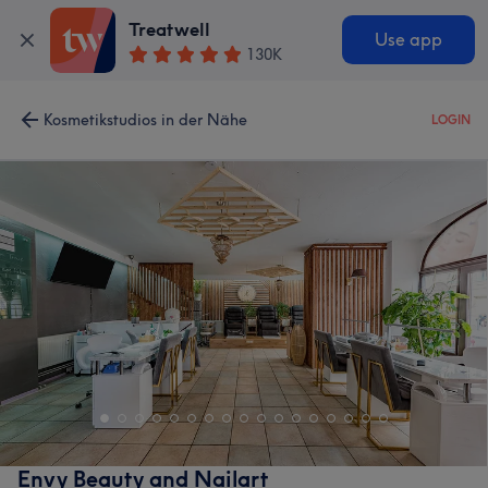
Treatwell
Use app
130K
Kosmetikstudios in der Nähe
LOGIN
Envy Beauty and Nailart