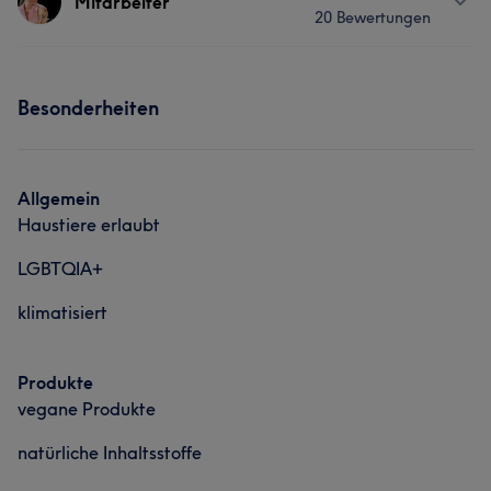
Mitarbeiter
20 Bewertungen
Nägel
Gesicht
Portfolio
Services
Was unsere Kunden über Clara sagen
Besonderheiten
Nägel
Gesicht
Massage
Professionell
15
Außergewöhnlich
6
Freundlich
5
Kompetent
5
Allgemein
Haustiere erlaubt
LGBTQIA+
klimatisiert
Produkte
vegane Produkte
natürliche Inhaltsstoffe