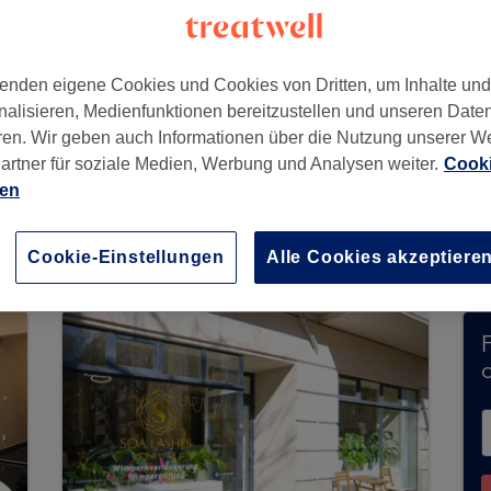
enden eigene Cookies und Cookies von Dritten, um Inhalte un
nburg-Wilmersdorf
,
Berlin
,
10711
nalisieren, Medienfunktionen bereitzustellen und unseren Date
ren. Wir geben auch Informationen über die Nutzung unserer W
artner für soziale Medien, Werbung und Analysen weiter.
Cooki
ien
che japanische Gesichtsbehandlungen nimmt der
as Suchfeld oben auf der Seite, um
verfügbare S
Cookie-Einstellungen
Alle Cookies akzeptiere
ofis auf Ihren Besuch.