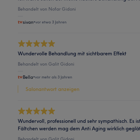
Behandelt von Nofar Gidoni
sivan
•
vor etwa 3 Jahren
Wundervolle Behandlung mit sichtbarem Effekt
Behandelt von Galit Gidoni
Bella
•
vor mehr als 3 Jahren
Salonantwort anzeigen
Wundervoll, professionell und sehr sympathisch. Es i
Fältchen werden mag dem Anti Aging wirklich geglät
Behandelt von Galit Gidoni