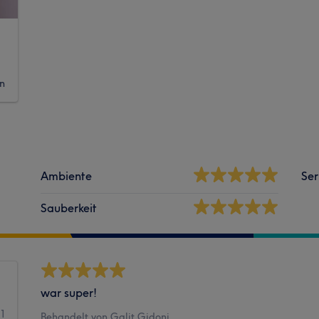
in
Ambiente
Ser
Sauberkeit
war super!
61
Behandelt von Galit Gidoni