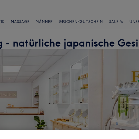
IK
MASSAGE
MÄNNER
GESCHENKGUTSCHEIN
SALE %
UNS
g - natürliche japanische Ge