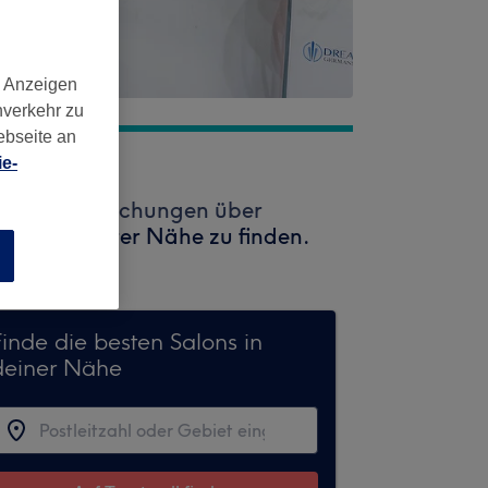
d Anzeigen
nverkehr zu
ebseite an
e-
zeit keine Buchungen über
alons in Ihrer Nähe zu finden.
n
Finde die besten Salons in
deiner Nähe