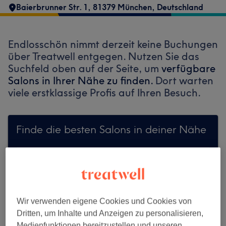
Baierbrunner Str. 1, 81379 München, Deutschland
Endlosschön nimmt derzeit keine Buchungen
über Treatwell entgegen. Nutzen Sie das
Suchfeld oben auf der Seite, um
verfügbare
Salons in Ihrer Nähe zu finden.
Dort warten
viele erstklassige Profis auf Ihren Besuch.
Finde die besten Salons in deiner Nähe
Auf Treatwell finden
Wir verwenden eigene Cookies und Cookies von
Dritten, um Inhalte und Anzeigen zu personalisieren,
Medienfunktionen bereitzustellen und unseren