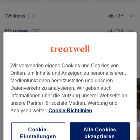
Wellness
(
1
)
ab 70 €
Massagen
(
22
)
ab 30 €
Gesichtsbehandlungen
(
1
)
ab 25 €
Wir verwenden eigene Cookies und Cookies von
Unsere Arbeit
Dritten, um Inhalte und Anzeigen zu personalisieren,
Bild anklicken für weitere Details
Medienfunktionen bereitzustellen und unseren
Datenverkehr zu analysieren. Wir geben auch
Informationen über die Nutzung unserer Webseite an
unsere Partner für soziale Medien, Werbung und
Analysen weiter.
Cookie-Richtlinien
Cookie-
Alle Cookies
Einstellungen
akzeptieren