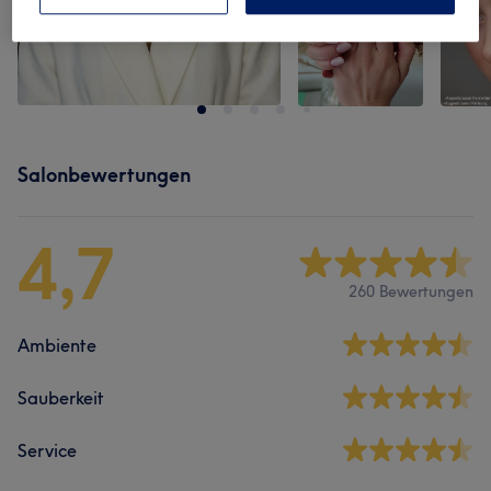
Salonbewertungen
4,7
260 Bewertungen
Ambiente
Sauberkeit
Service