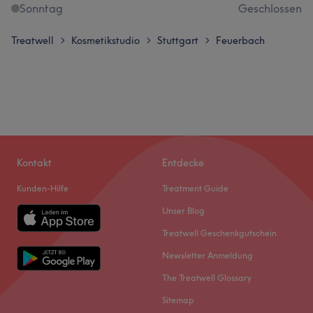
Sonntag
Geschlossen
Treatwell
Kosmetikstudio
Stuttgart
Feuerbach
>
>
>
Kontakt
Entdecke
Kunden-Hilfe
Treatment Guide
Unser Blog
Treatwell Geschenkgutschein
Newsletter Anmeldung
The Treatwell Glossary
Sitemap